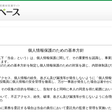
個人情報保護のための基本方針
下「当会」という）は、個人情報保護に関して、その重要性を認識し、事業
します。
のための基本方針を制定し個人情報保護のための対策を講じ、内部体制及び
アクセス、個人情報の紛失、改ざん及び漏洩等が発生しないように「個人情報
役職員に個人情報の安全管理を徹底し、万が一事故が発生した場合は速やか
、その収集の目的を明確にし、告知すると同時に本人の同意を得た範囲におい
ついて、不正アクセス、紛失、破壊、改ざん及び漏洩等が生じないように合理
の
めに業務を委託する場合は当会の責任において委託先の監督と管理を実施いた